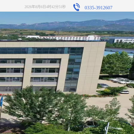
2026年8月6日4时42分52秒
0335-3912607