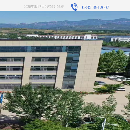
2026年8月7日9时57分58秒
0335-3912607