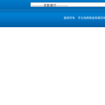
版权所有 华北地质勘查局第四地