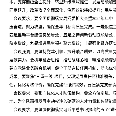
本，支撑能级全面提升；转型升级纵深推进，发展动能加
同步跃升；改革攻坚全面深化，治理效能持续提升；民生福
会议要求，要全面贯彻落实局党委扩大会暨2025年年中工
压奋进，聚力攻坚，确保全年目标高质量完成。
一是
聚焦
四是
推动平台建设突破增效；
五是
坚持创新驱动赋能增效
降本增效；
九是
增进民生福祉聚力增效；
十是
强化督办落
会议强调，要坚持党建引领，提升融合质效，以高质量党
展软实力。要树牢融合思维，推动战略落地，精准赋能培
建立党建业务融合机制，健全干部选拔任用机制，动态优
成果。要聚焦“三重一线”项目，实现党员责任区精准覆盖
任，优化考核评价，确保党建“三融”实效。要压紧党支部
会议要求，要靶向优化人才队伍结构，要全方位引进、培
地，为全队赢得发展主动权注入磅礴的人才力量和智慧能
会议要求，要坚决贯彻落实习近平总书记提出的五个“进一