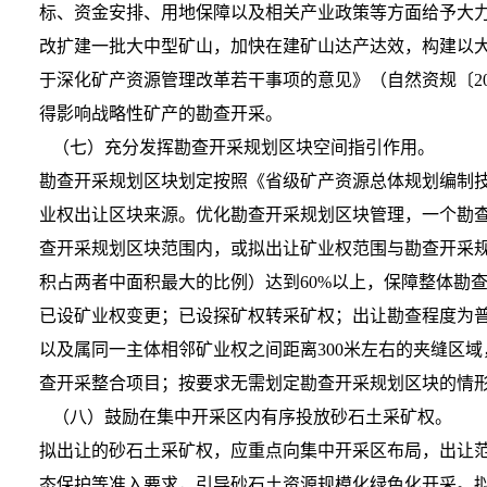
标、资金安排、用地保障以及相关产业政策等方面给予大
改扩建一批大中型矿山，加快在建矿山达产达效，构建以
于深化矿产资源管理改革若干事项的意见》（自然资规〔2
得影响战略性矿产的勘查开采。
（七）充分发挥勘查开采规划区块空间指引作用。
勘查开采规划区块划定按照《省级矿产资源总体规划编制
业权出让区块来源。优化勘查开采规划区块管理，一个勘
查开采规划区块范围内，或拟出让矿业权范围与勘查开采
积占两者中面积最大的比例）达到60%以上，保障整体勘
已设矿业权变更；已设探矿权转采矿权；出让勘查程度为
以及属同一主体相邻矿业权之间距离300米左右的夹缝区
查开采整合项目；按要求无需划定勘查开采规划区块的情
（八）鼓励在集中开采区内有序投放砂石土采矿权。
拟出让的砂石土采矿权，应重点向集中开采区布局，出让
态保护等准入要求，引导砂石土资源规模化绿色化开采。